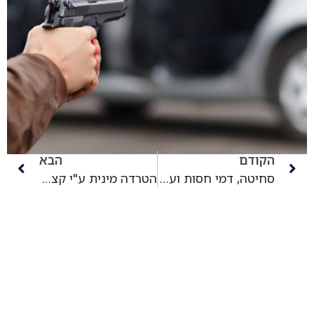
הקודם
הבא
סחיטה, דמי חסות ועבירות אלימות: כתב אישום נגד משפחת הפשע כראג'ה
הטרדה מינית ע"י קציני משטרה כנגד גרושתו של עד המדינה פרשת 512