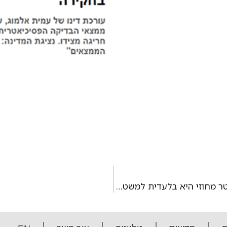
רצח מאיה וישניאק: האם חוות דעת פסיכיאטר מחוזי היא בלעדית למשטרה?