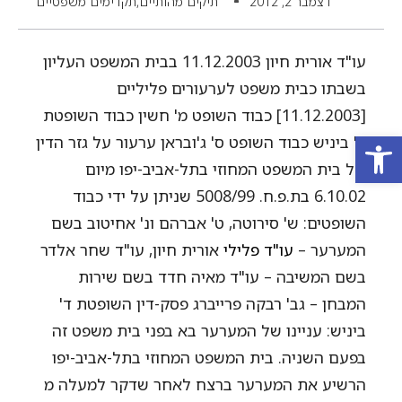
דצמבר 2, 2012
תיקים מהותיים,תקדימים משפטיים
עו"ד אורית חיון 11.12.2003 בבית המשפט העליון
בשבתו כבית משפט לערעורים פליליים
[11.12.2003] כבוד השופט מ' חשין כבוד השופטת
פתח סרגל נגישות
ד' ביניש כבוד השופט ס' ג'ובראן ערעור על גזר הדין
של בית המשפט המחוזי בתל-אביב-יפו מיום
6.10.02 בת.פ.ח. 5008/99 שניתן על ידי כבוד
השופטים: ש' סירוטה, ט' אברהם ונ' אחיטוב בשם
המערער –
עו"ד פלילי
אורית חיון, עו"ד שחר אלדר
בשם המשיבה – עו"ד מאיה חדד בשם שירות
המבחן – גב' רבקה פרייברג פסק-דין השופטת ד'
ביניש: עניינו של המערער בא בפני בית משפט זה
בפעם השניה. בית המשפט המחוזי בתל-אביב-יפו
הרשיע את המערער ברצח לאחר שדקר למעלה מ