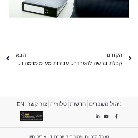
הקודם
הבא
קבלת בקשה להפרדה בין נאשמים לאותו כתב אישום – ת"פ (תל-אביב-יפו) 3188/04 – מדינת ישראל – פמת"א נ' יאיר גילאור-גוטמן הופרד והותלה ואח'
עבירות מע"מ מרמה והונאה – ת"פ (תל-אביב-יפו) 40013/05 – מדינת ישראל נ' אורי רש ואח'
ניהול משברים
חדשות
טלווזיה
צור קשר
EN
© כל הזכויות שמורות לעורכת דין אורית חיון