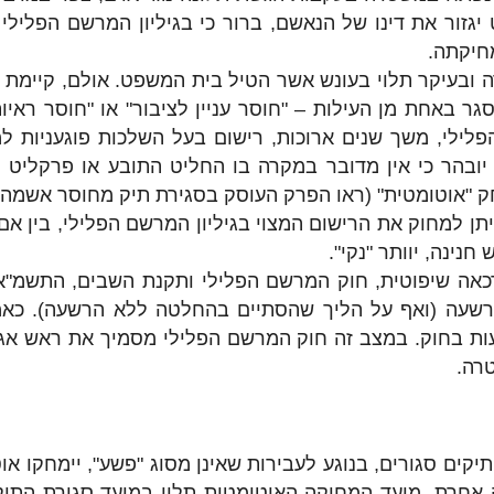
גזור את דינו של הנאשם, ברור כי בגיליון המרשם הפלילי
מחיקתה.
רה ובעיקר תלוי בעונש אשר הטיל בית המשפט. אולם, קיימת 
גר באחת מן העילות – "חוסר עניין לציבור" או "חוסר ראי
הפלילי, משך שנים ארוכות, רישום בעל השלכות פוגעניות 
 יובהר כי אין מדובר במקרה בו החליט התובע או פרקליט מ
מחק "אוטומטית" (ראו הפרק העוסק בסגירת תיק מחוסר אשמה)
ניתן למחוק את הרישום המצוי בגיליון המרשם הפלילי, בין א
ינה, יוותר "נקי".
רשעה (ואף על הליך שהסתיים בהחלטה ללא הרשעה). כאמו
עות בחוק. במצב זה חוק המרשם הפלילי מסמיך את ראש אג
רה.
אחרת. מועד המחיקה האוטומטית תלוי במועד סגירת התיק.