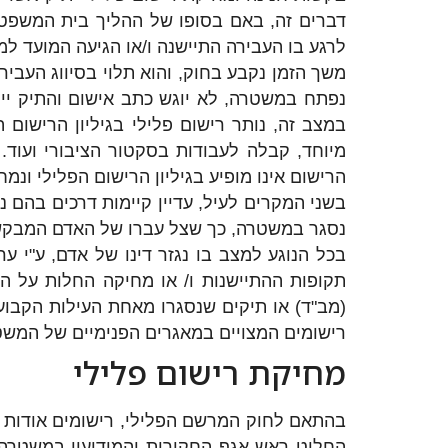
דברים זה, באם בסופו של ההליך בית המשפט י
לרגע בו העבירה התיישנה ו/או הגיעה המועד ל
משך הזמן נקבע בחוק, והוא תלוי בסיווג העבי
נפתח במשטרה, לא יוגש כתב אישום והתיק ייס
במצב זה, נותר רישום פלילי בגיליון הרישום 
מיוחד, קבלה לעבודות בסקטור הציבורי ועוד.
הרישום אינו מופיע בגיליון הרישום הפלילי ונ
בשני המקרים לעיל, עדיין קיימות דרכים בהם 
נסגר במשטרה, כך שצל עברו של האדם המבקש חנ
תקופות ההתיישנות ו/ או מחיקה החלות על ה
(מב"ד) או תיקים שנסגרו מאחת העילות הקבו
רישומים המצויים במאגרים הפנימיים של המשט
מחיקת רישום פלילי
החליט ראש אגף החקירות והמודיעין במשטרה 