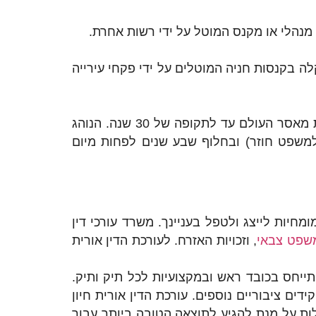
נהלי או מקנס המוטל על ידי רשות אחרת.
ה בקנסות חניה המוטלים על ידי פקחי עירייה
הנשיא מוסמך לקצוב עונש מאסר עולם שהוטל ולהעמידו על תקופת מאסר מוגדרת ולכל הפחות לקצוב את מאסר העולם עד לתקופה של 30 שנה. הנוהג
משפט חוזר) ובחלוף שבע שנים לפחות מיום
ומחיות לייצג ולטפל בעניינך. משרד עורכי דין
שפט צבאי
, וזכויות האזרח. לעורכת הדין אורית
תייחס בכובד ראש ובמקצועיות לכל תיק ותיק.
דים ציבוריים נוספים.
עורכת הדין אורית חיון
ילות על מנת להגיע לתוצאה הטובה ביותר עבור