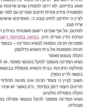
פוגע בחייהם, לא יירצו להמתין שנים ארוכות
המשטרה מידע אודות תיקים סגורים גם לפני שחלפו 7 שנים מיום האירוע, וזאת בהתחשב, בין היתר, באמות מידה ה
ש"ח קנס.
לסיכום, על אף שקיים רישום משטרתי בגיליון הפ
עורכת הדין אורית חיון,
בקיאה במחיקת רישומ
סמכויות חנינה נוספות לנשיא המדינה – בנוסף
חנינה המופנות אל בית הנשיא כדלקמן:
הקלה בעונש מאסר
נשיא המדינה מוסמך להקל בעונשי מאסר, או ל
מחלקת החנינות בבית הנשיא מטפלת בבקשות 
בקשה לדיון נוסף).
חשוב לציין כי מוסד חנינה אינו מהווה תחלי
חריגים ויוצאי דופן במיוחד, ורק כאשר יש שי
הקלה בפסילה מלנהוג
נשיא המדינה מוסמך להקל בעונשי פסילה בפו
מנהלית.