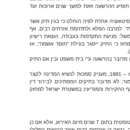
 תופיע ההרשעה וזאת למשך שנים ארוכות ועד
סיטואציה אחרת לפיה הוחלט כי בגין תיק אשר
ות". למרבה הפלא ולתדהמת אזרחים רבים, אף
למשל: מניעת התקדמות בעבודה, הוצאת רישיון
חוז כי התיק ייסגר בעילת "חוסר אשמה", אז
.
ם מדובר בהרשעה ע"י בית משפט ובין אם התיק
בכל הנוגע למצב בו נגזר דינו של אדם, ע"י ערכאה שיפוטית, חוק המרשם הפלילי ותקנת השבים, התשמ"א – 1981, מעניק סמכות לנשיא המדינה לקצר
ר, לא מדובר בתיקים הממתינים לבירור דין
ף החקירות והמודיעין במשטרת ישראל למחוק
בהתאם לחוק המרשם הפלילי, רישומים אודות תיקים סגורים, בנוגע לעבירות שאינן מסוג "פשע", יימחקו אוטומטית בתום 7 שנים מיום האירוע, אלא אם כן
 נראה כי אזרחים רבים אשר הרישום הפלילי